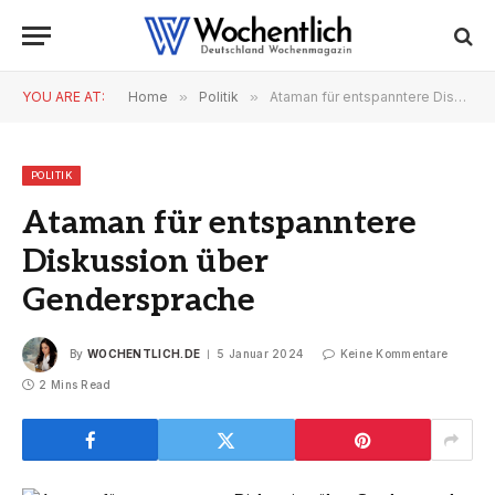
YOU ARE AT:
Home
»
Politik
»
Ataman für entspanntere Diskussion über Gendersprache
POLITIK
Ataman für entspanntere
Diskussion über
Gendersprache
By
WOCHENTLICH.DE
5 Januar 2024
Keine Kommentare
2 Mins Read