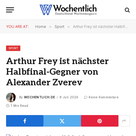
YOU ARE AT:
Home
»
Sport
»
Arthur Frey ist nächster Halbfinal-Gegner von Alexander Zverev
SPORT
Arthur Frey ist nächster
Halbfinal-Gegner von
Alexander Zverev
By
WOCHENTLICH.DE
8 Juli 2026
Keine Kommentare
1 Min Read