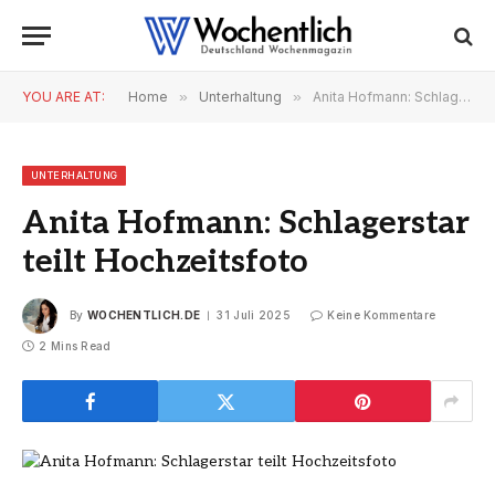
YOU ARE AT:
Home
»
Unterhaltung
»
Anita Hofmann: Schlagerstar teilt Hochzeitsfoto
UNTERHALTUNG
Anita Hofmann: Schlagerstar
teilt Hochzeitsfoto
By
WOCHENTLICH.DE
31 Juli 2025
Keine Kommentare
2 Mins Read