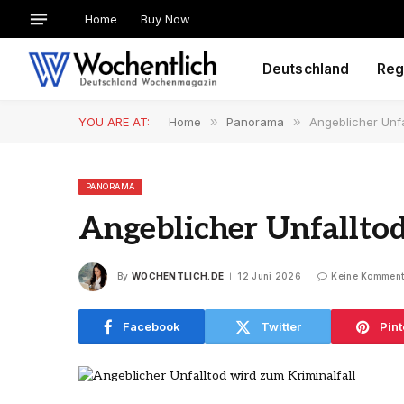
Home
Buy Now
Deutschland
Reg
YOU ARE AT:
Home
»
Panorama
»
Angeblicher Unfa
PANORAMA
Angeblicher Unfallto
By
WOCHENTLICH.DE
12 Juni 2026
Keine Komment
Facebook
Twitter
Pint