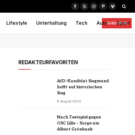
Facebook
X
Instagram
Pinterest
Vimeo
(Twitter)
Lifestyle
Unterhaltung
Tech
Auto
Sport
SUBSCRIBE
REDAKTEURFAVORITEN
AfD-Kandidat Siegmund
hofft auf historischen
Sieg
8 August 2026
Nach Testspiel gegen
OSC Lille – Sorge um
Albert Grönbaek