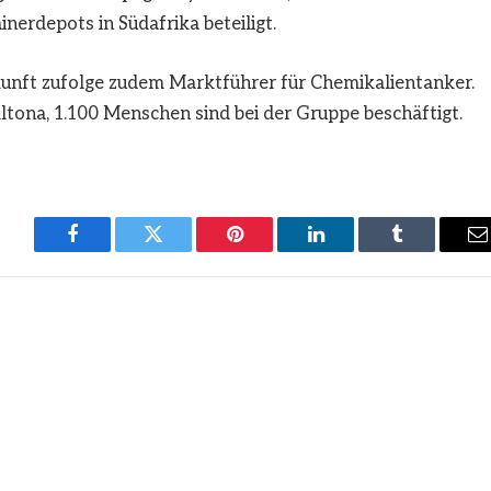
nerdepots in Südafrika beteiligt.
unft zufolge zudem Marktführer für Chemikalientanker.
ltona, 1.100 Menschen sind bei der Gruppe beschäftigt.
Facebook
Twitter
Pinterest
LinkedIn
Tumblr
E