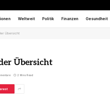
ionen
Weltweit
Politik
Finanzen
Gesundheit
er Übersicht
er Übersicht
mmentare
2 Mins Read
erest