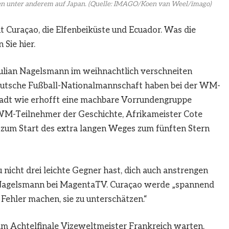
en unter anderem auf Japan.
(Quelle: IMAGO/Koen van Weel/imago)
t Curaçao, die Elfenbeiküste und Ecuador. Was die
Sie hier.
Julian Nagelsmann im weihnachtlich verschneiten
eutsche Fußball-Nationalmannschaft haben bei der WM-
tadt wie erhofft eine machbare Vorrundengruppe
 WM-Teilnehmer der Geschichte, Afrikameister Cote
d zum Start des extra langen Weges zum fünften Stern
du nicht drei leichte Gegner hast, dich auch anstrengen
 Nagelsmann bei MagentaTV. Curaçao werde „spannend
Fehler machen, sie zu unterschätzen.“
im Achtelfinale Vizeweltmeister Frankreich warten.