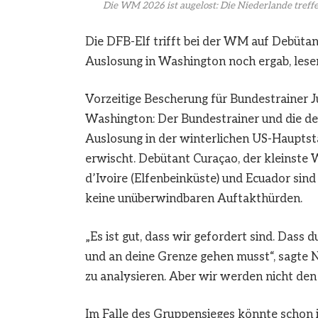
Die WM 2026 ist augelost: Die Niederlande treff
Die DFB-Elf trifft bei der WM auf Debütan
Auslosung in Washington noch ergab, lesen 
Vorzeitige Bescherung für Bundestrainer 
Washington: Der Bundestrainer und die d
Auslosung in der winterlichen US-Haupts
erwischt. Debütant Curaçao, der kleinste
d’Ivoire (Elfenbeinküste) und Ecuador sin
keine unüberwindbaren Auftakthürden.
„Es ist gut, dass wir gefordert sind. Dass 
und an deine Grenze gehen musst“, sagte
zu analysieren. Aber wir werden nicht den 
Im Falle des Gruppensieges könnte schon 