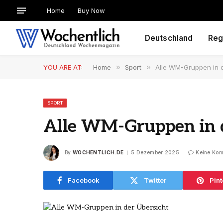
Home
Buy Now
Deutschland
Reg
YOU ARE AT:
Home
»
Sport
»
Alle WM-Gruppen in d
SPORT
Alle WM-Gruppen in d
By
WOCHENTLICH.DE
5 Dezember 2025
Keine Ko
Facebook
Twitter
Pint