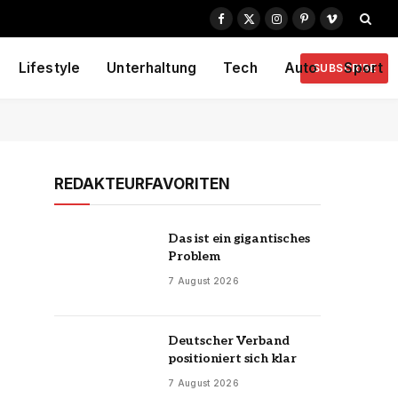
Facebook
X
Instagram
Pinterest
Vimeo
(Twitter)
Lifestyle
Unterhaltung
Tech
Auto
Sport
SUBSCRIBE
REDAKTEURFAVORITEN
Das ist ein gigantisches
Problem
7 August 2026
Deutscher Verband
positioniert sich klar
7 August 2026