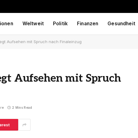
ionen
Weltweit
Politik
Finanzen
Gesundheit
egt Aufsehen mit Spruch nach Finaleinzug
egt Aufsehen mit Spruch
re
2 Mins Read
erest