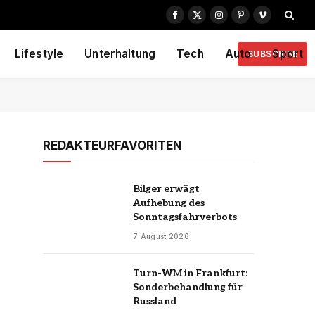
Facebook
X
Instagram
Pinterest
Vimeo
(Twitter)
Lifestyle
Unterhaltung
Tech
Auto
Sport
SUBSCRIBE
REDAKTEURFAVORITEN
Bilger erwägt
Aufhebung des
Sonntagsfahrverbots
7 August 2026
Turn-WM in Frankfurt:
Sonderbehandlung für
Russland