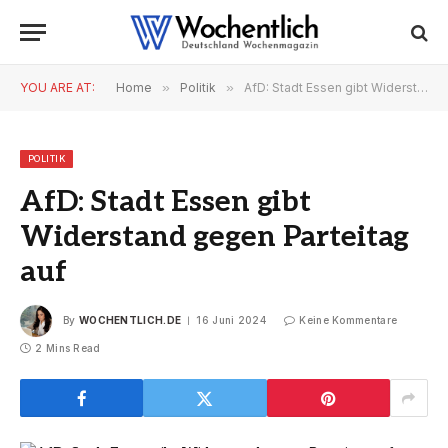
YOU ARE AT:
Home
»
Politik
»
AfD: Stadt Essen gibt Widerstand gegen Parteitag auf
POLITIK
AfD: Stadt Essen gibt
Widerstand gegen Parteitag
auf
By
WOCHENTLICH.DE
16 Juni 2024
Keine Kommentare
2 Mins Read