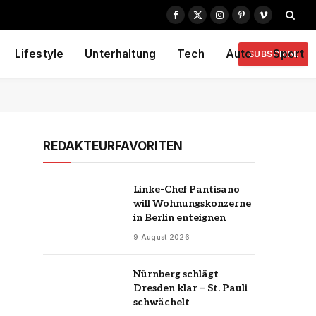
Facebook
X
Instagram
Pinterest
Vimeo
(Twitter)
Lifestyle
Unterhaltung
Tech
Auto
Sport
SUBSCRIBE
REDAKTEURFAVORITEN
Linke-Chef Pantisano
will Wohnungskonzerne
in Berlin enteignen
9 August 2026
Nürnberg schlägt
Dresden klar – St. Pauli
schwächelt