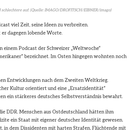
 schlechtere auf.
(Quelle: IMAGO/DROFITSCH/EIBNER/imago)
t viel Zeit, seine Ideen zu verbreiten.
t er dagegen lobende Worte.
in einem Podcast der Schweizer „Weltwoche“
erikaner“ bezeichnet. Im Osten hingegen wohnten noch
chen Entwicklungen nach dem Zweiten Weltkrieg.
er Kultur orientiert und eine „Ersatzidentität“
en ein stärkeres deutsches Selbstverständnis bewahrt.
 die DDR. Menschen aus Ostdeutschland hätten ihm
fizite ein Staat mit eigener deutscher Identität gewesen.
, in dem Dissidenten mit harten Strafen, Flüchtende mit