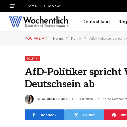
Home
Buy Now
Deutschland
Reg
YOU ARE AT:
Home
»
Politik
»
AfD-Politiker sprich
POLITIK
AfD-Politiker spricht
Deutschsein ab
By
WOCHENTLICH.DE
8 Juni 2026
Keine Kommenta
Facebook
Twitter
Pint