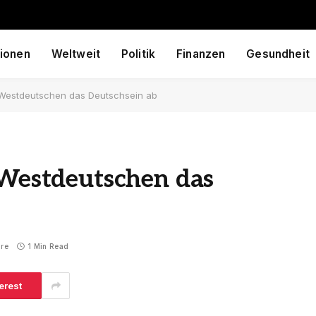
ionen
Weltweit
Politik
Finanzen
Gesundheit
t Westdeutschen das Deutschsein ab
 Westdeutschen das
re
1 Min Read
erest