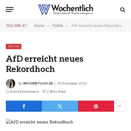
YOU ARE AT:
Home
»
Politik
»
AfD erreicht neues Rekordhoch
POLITIK
AfD erreicht neues
Rekordhoch
By
WOCHENTLICH.DE
19 Dezember 2023
Keine Kommentare
2 Mins Read