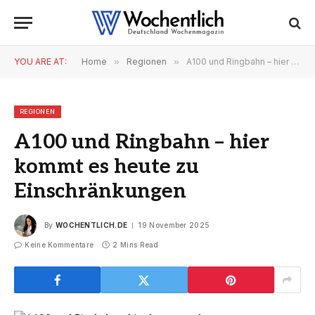
YOU ARE AT:
Home
»
Regionen
»
A100 und Ringbahn – hier kommt es heute zu Einschränkungen
REGIONEN
A100 und Ringbahn – hier
kommt es heute zu
Einschränkungen
By
WOCHENTLICH.DE
19 November 2025
Keine Kommentare
2 Mins Read