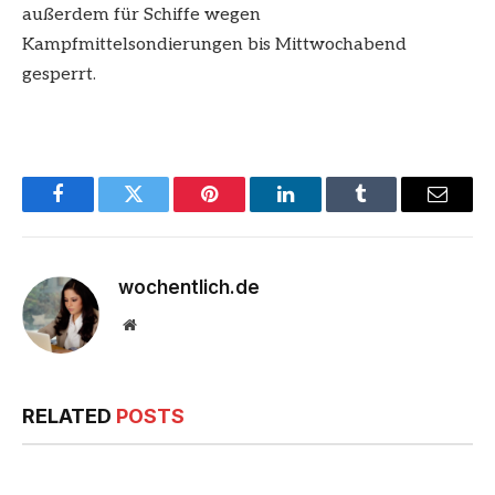
außerdem für Schiffe wegen
Kampfmittelsondierungen bis Mittwochabend
gesperrt.
Facebook
Twitter
Pinterest
LinkedIn
Tumblr
Email
wochentlich.de
Website
RELATED
POSTS