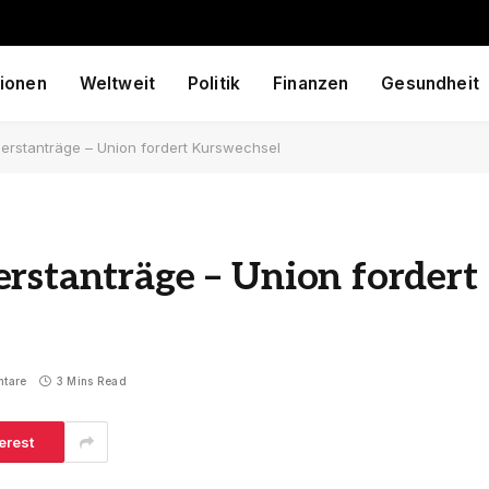
ionen
Weltweit
Politik
Finanzen
Gesundheit
erstanträge – Union fordert Kurswechsel
rstanträge – Union fordert
ntare
3 Mins Read
erest