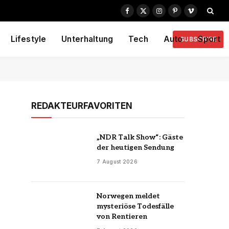
Facebook
X
Instagram
Pinterest
Vimeo
(Twitter)
Lifestyle
Unterhaltung
Tech
Auto
Sport
SUBSCRIBE
REDAKTEURFAVORITEN
„NDR Talk Show“: Gäste
der heutigen Sendung
7 August 2026
Norwegen meldet
mysteriöse Todesfälle
von Rentieren