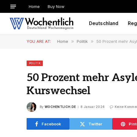
Home
Buy Now
Deutschland
Reg
YOU ARE AT:
Home
»
Politik
»
50 Prozent mehr Asyl
POLITIK
50 Prozent mehr Asyle
Kurswechsel
By
WOCHENTLICH.DE
8 Januar 2024
Keine Komme
Facebook
Twitter
Pint