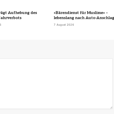
wägt Aufhebung des
«Bärendienst für Muslime» –
fahrverbots
lebenslang nach Auto-Anschla
6
7 August 2026