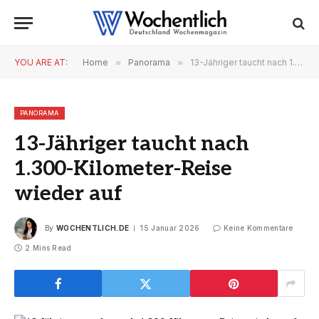
YOU ARE AT:
Home
»
Panorama
»
13-Jähriger taucht nach 1.300-Kilometer-Reise wieder auf
PANORAMA
13-Jähriger taucht nach
1.300-Kilometer-Reise
wieder auf
By
WOCHENTLICH.DE
15 Januar 2026
Keine Kommentare
2 Mins Read