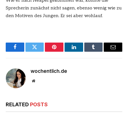
Wie er nach Neapel gekommen war, konnte die
Sprecherin zunächst nicht sagen, ebenso wenig wie zu
den Motiven des Jungen. Er sei aber wohlauf.
Facebook
Twitter
Pinterest
LinkedIn
Tumblr
Email
wochentlich.de
Website
RELATED
POSTS