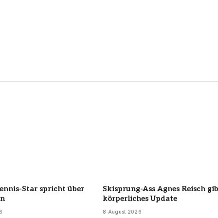
Tennis-Star spricht über
Skisprung-Ass Agnes Reisch gi
en
körperliches Update
6
8 August 2026