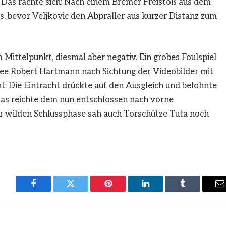
 Das rächte sich: Nach einem Bremer Freistoß aus dem
s, bevor Veljkovic den Abpraller aus kurzer Distanz zum
Mittelpunkt, diesmal aber negativ. Ein grobes Foulspiel
e Robert Hartmann nach Sichtung der Videobilder mit
t: Die Eintracht drückte auf den Ausgleich und belohnte
das reichte dem nun entschlossen nach vorne
r wilden Schlussphase sah auch Torschütze Tuta noch
Facebook
Twitter
Pinterest
LinkedIn
Tumblr
E