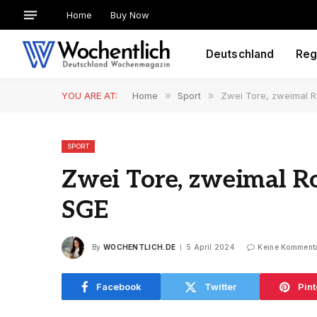
Home
Buy Now
Deutschland
Reg
YOU ARE AT:
Home
»
Sport
»
Zwei Tore, zweimal Ro
SPORT
Zwei Tore, zweimal Ro
SGE
By
WOCHENTLICH.DE
5 April 2024
Keine Komment
Facebook
Twitter
Pint