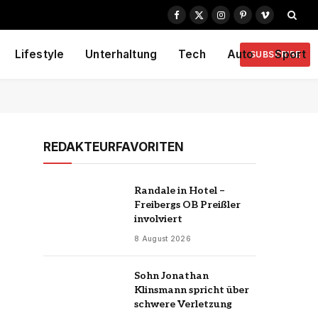
Facebook
X
Instagram
Pinterest
Vimeo
(Twitter)
Lifestyle
Unterhaltung
Tech
Auto
Sport
SUBSCRIBE
REDAKTEURFAVORITEN
Randale in Hotel –
Freibergs OB Preißler
involviert
8 August 2026
Sohn Jonathan
Klinsmann spricht über
schwere Verletzung