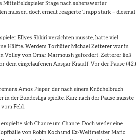
tte Mittelfeldspieler Stage nach sehenswerter
en müssen, doch erneut reagierte Trapp stark – diesmal
dspieler Ellyes Shkiri verzichten musste, hatte viel
gene Hälfte. Werders Torhüter Michael Zetterer war in
en Volley von Omar Marmoush gefordert. Zetterer ließ
or dem eingelaufenen Ansgar Knauff. Vor der Pause (42.)
remens Amos Pieper, der nach einem Knöchelbruch
r in der Bundesliga spielte. Kurz nach der Pause musste
 vom Feld.
d erspielte sich Chance um Chance. Doch weder eine
opfbälle von Robin Koch und Ex-Weltmeister Mario