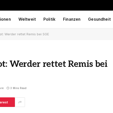
ionen
Weltweit
Politik
Finanzen
Gesundheit
t: Werder rettet Remis bei SGE
t: Werder rettet Remis bei
are
3 Mins Read
erest