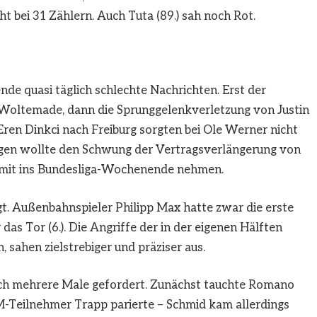
ht bei 31 Zählern. Auch Tuta (89.) sah noch Rot.
e quasi täglich schlechte Nachrichten. Erst der
oltemade, dann die Sprunggelenkverletzung von Justin
ren Dinkci nach Freiburg sorgten bei Ole Werner nicht
gegen wollte den Schwung der Vertragsverlängerung von
 mit ins Bundesliga-Wochenende nehmen.
ngt. Außenbahnspieler Philipp Max hatte zwar die erste
das Tor (6.). Die Angriffe der in der eigenen Hälften
 sahen zielstrebiger und präziser aus.
ich mehrere Male gefordert. Zunächst tauchte Romano
WM-Teilnehmer Trapp parierte – Schmid kam allerdings