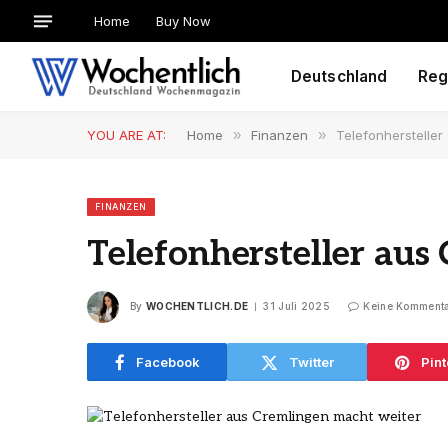
Home
Buy Now
Deutschland
Reg
YOU ARE AT:
Home
»
Finanzen
»
Telefonhersteller
FINANZEN
Telefonhersteller aus
By
WOCHENTLICH.DE
31 Juli 2025
Keine Komment
Facebook
Twitter
Pint