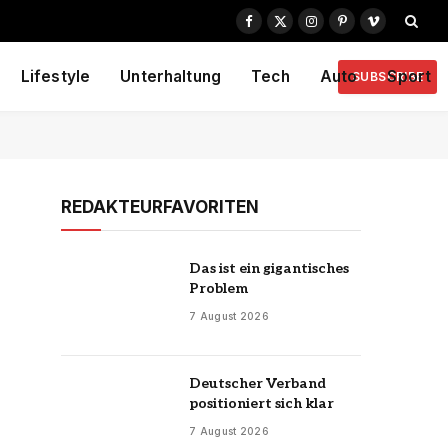
Facebook
X
Instagram
Pinterest
Vimeo
(Twitter)
Lifestyle
Unterhaltung
Tech
Auto
Sport
SUBSCRIBE
REDAKTEURFAVORITEN
Das ist ein gigantisches
Problem
7 August 2026
Deutscher Verband
positioniert sich klar
7 August 2026