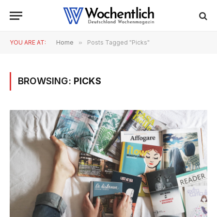
YOU ARE AT:
Home
»
Posts Tagged "Picks"
BROWSING:
PICKS