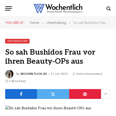
YOU ARE AT:
Home
»
Unterhaltung
»
So sah Bushidos Frau vor ihren Beauty-OPs aus
UNTERHALTUNG
So sah Bushidos Frau vor
ihren Beauty-OPs aus
By
WOCHENTLICH.DE
31 Juli 2025
Keine Kommentare
3 Mins Read