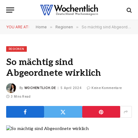
YOU ARE AT:
Home
»
Regionen
»
So mächtig sind Abgeordnete wirklich
REGIONEN
So mächtig sind
Abgeordnete wirklich
By
WOCHENTLICH.DE
5 April 2024
Keine Kommentare
3 Mins Read