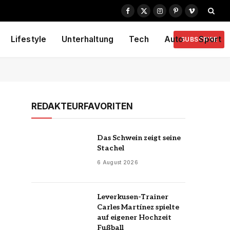
Facebook
X
Instagram
Pinterest
Vimeo
(Twitter)
Lifestyle
Unterhaltung
Tech
Auto
Sport
SUBSCRIBE
REDAKTEURFAVORITEN
Das Schwein zeigt seine
Stachel
6 August 2026
Leverkusen-Trainer
Carles Martínez spielte
auf eigener Hochzeit
Fußball