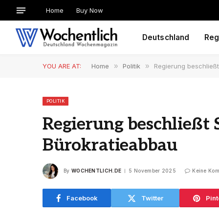
Home
Buy Now
Deutschland
Reg
YOU ARE AT:
Home
»
Politik
»
Regierung beschließt
POLITIK
Regierung beschließt 
Bürokratieabbau
By
WOCHENTLICH.DE
5 November 2025
Keine Ko
Facebook
Twitter
Pint