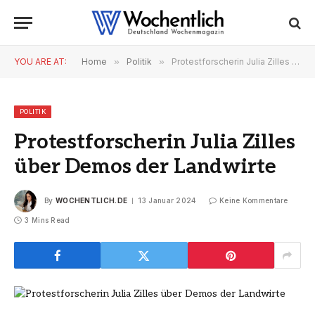
YOU ARE AT:
Home
»
Politik
»
Protestforscherin Julia Zilles über Demos der Landwirte
POLITIK
Protestforscherin Julia Zilles
über Demos der Landwirte
By
WOCHENTLICH.DE
13 Januar 2024
Keine Kommentare
3 Mins Read