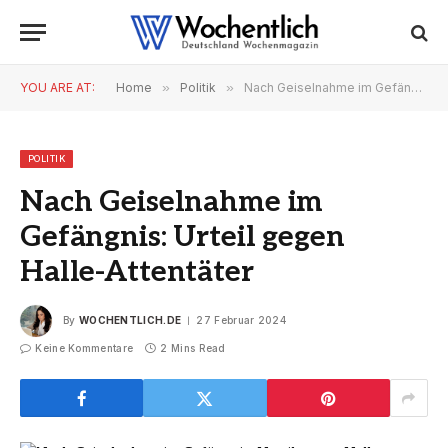
YOU ARE AT:
Home
»
Politik
»
Nach Geiselnahme im Gefängnis: Urteil gegen Halle-Attentäter
POLITIK
Nach Geiselnahme im
Gefängnis: Urteil gegen
Halle-Attentäter
By
WOCHENTLICH.DE
27 Februar 2024
Keine Kommentare
2 Mins Read