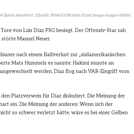
 Spiele absolviert.
(Quelle: IMAGO/Ibrahim Ezzat/imago-images-bilder)
Tore von Luis Díaz PSG besiegt. Der Offensiv-Star sah
n störte Manuel Neuer.
bianer nach einem Ballverlust zur „südamerikanischen
perte Mats Hummels es nannte. Hakimi musste an
 ausgewechselt werden, Díaz flog nach VAR-Eingriff vom
 den Platzverweis für Díaz diskutiert. Die Meinung der
u hart ein. Die Meinung der anderen: Wenn sich der
icht so schwer verletzt hätte, wäre es bei einer Gelben