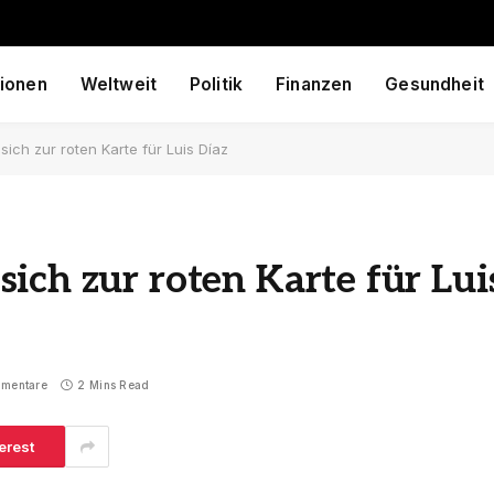
ionen
Weltweit
Politik
Finanzen
Gesundheit
ich zur roten Karte für Luis Díaz
ich zur roten Karte für Lui
mmentare
2 Mins Read
erest