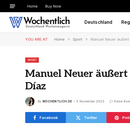
Home
Buy Now
Deutschland
Reg
YOU ARE AT:
Home
»
Sport
»
Manuel Neuer äußert s
SPORT
Manuel Neuer äußert s
Díaz
By
WOCHENTLICH.DE
5 November 2025
Keine Ko
Facebook
Twitter
Pint