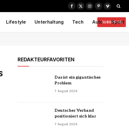
Facebook
X
Instagram
Pinterest
Vimeo
(Twitter)
Lifestyle
Unterhaltung
Tech
Auto
Sport
SUBSCRIBE
REDAKTEURFAVORITEN
s
Das ist ein gigantisches
Problem
7 August 2026
Deutscher Verband
positioniert sich klar
7 August 2026