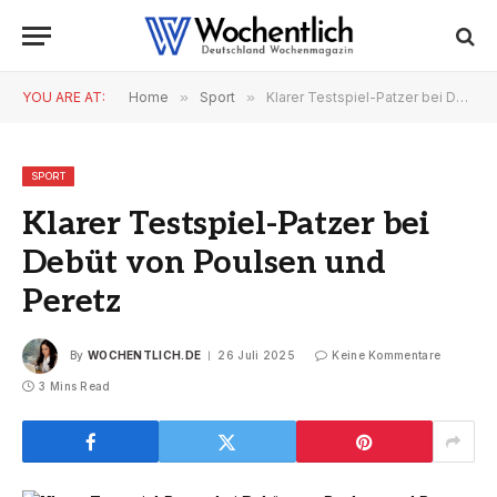
YOU ARE AT:
Home
»
Sport
»
Klarer Testspiel-Patzer bei Debüt von Poulsen und Peretz
SPORT
Klarer Testspiel-Patzer bei
Debüt von Poulsen und
Peretz
By
WOCHENTLICH.DE
26 Juli 2025
Keine Kommentare
3 Mins Read