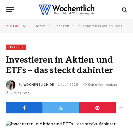
YOU ARE AT:
Home
»
Finanzen
»
Investieren in Aktien und ETFs – das steckt dahinter
FINANZEN
Investieren in Aktien und
ETFs – das steckt dahinter
By
WOCHENTLICH.DE
31 Juli 2025
Keine Kommentare
2 Mins Read