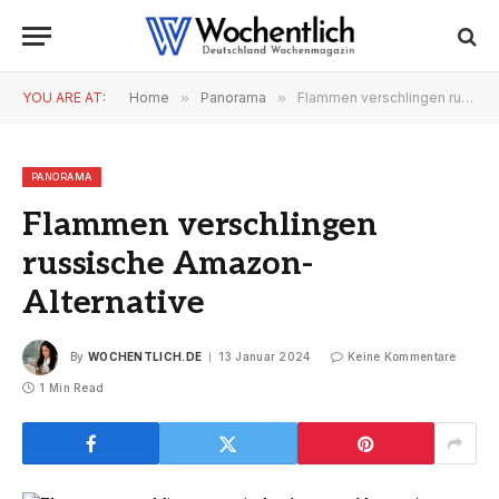
YOU ARE AT:
Home
»
Panorama
»
Flammen verschlingen russische Amazon-Alternative
PANORAMA
Flammen verschlingen
russische Amazon-
Alternative
By
WOCHENTLICH.DE
13 Januar 2024
Keine Kommentare
1 Min Read