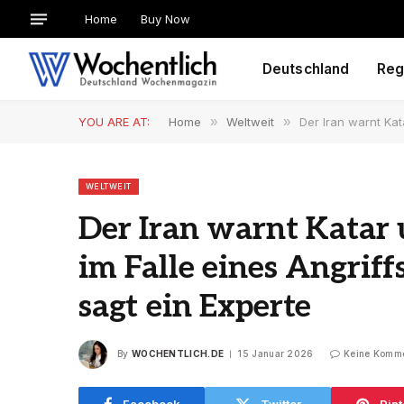
Home
Buy Now
Deutschland
Reg
YOU ARE AT:
Home
»
Weltweit
»
Der Iran warnt Kat
WELTWEIT
Der Iran warnt Katar 
im Falle eines Angriff
sagt ein Experte
By
WOCHENTLICH.DE
15 Januar 2026
Keine Komm
Facebook
Twitter
Pint