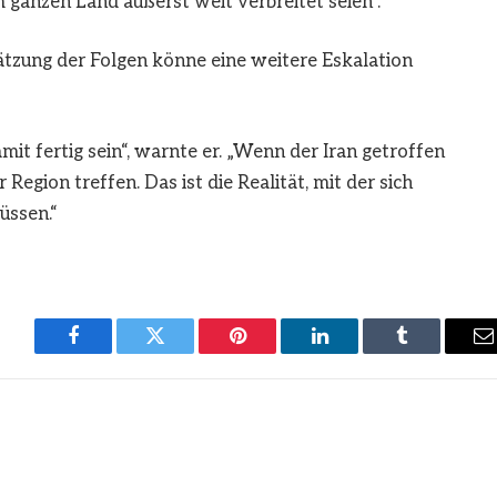
ganzen Land äußerst weit verbreitet seien“.
ätzung der Folgen könne eine weitere Eskalation
it fertig sein“, warnte er. „Wenn der Iran getroffen
Region treffen. Das ist die Realität, mit der sich
üssen.“
Facebook
Twitter
Pinterest
LinkedIn
Tumblr
E