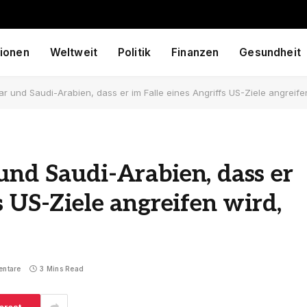
ionen
Weltweit
Politik
Finanzen
Gesundheit
ar und Saudi-Arabien, dass er im Falle eines Angriffs US-Ziele angreife
und Saudi-Arabien, dass er
s US-Ziele angreifen wird,
entare
3 Mins Read
erest