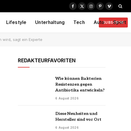
Facebook
X
Instagram
Pinterest
Vimeo
(Twitter)
Lifestyle
Unterhaltung
Tech
Auto
Sport
SUBSCRIBE
n wird, sagt ein Experte
REDAKTEURFAVORITEN
Wie können Bakterien
Resistenzen gegen
Antibiotika entwickeln?
6 August 2026
Diese Neuheiten und
Hersteller sind vor Ort
6 August 2026