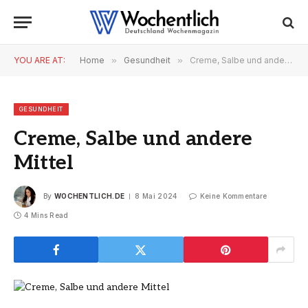
YOU ARE AT:
Home
»
Gesundheit
»
Creme, Salbe und andere Mittel
GESUNDHEIT
Creme, Salbe und andere
Mittel
By
WOCHENTLICH.DE
8 Mai 2024
Keine Kommentare
4 Mins Read