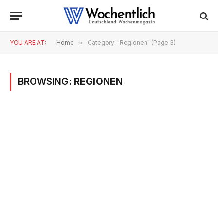
YOU ARE AT:
Home
»
Category: "Regionen" (Page 3)
BROWSING:
REGIONEN