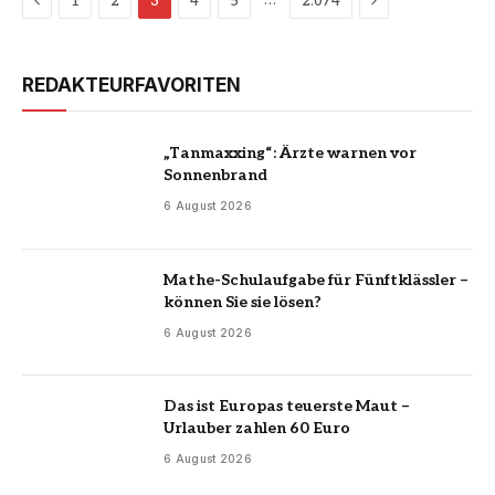
…
1
2
3
4
5
2.074
REDAKTEURFAVORITEN
„Tanmaxxing“: Ärzte warnen vor
Sonnenbrand
6 August 2026
Mathe-Schulaufgabe für Fünftklässler –
können Sie sie lösen?
6 August 2026
Das ist Europas teuerste Maut –
Urlauber zahlen 60 Euro
6 August 2026