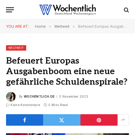
YOU ARE AT:
Home
»
Weltweit
»
Befeuert Europas Ausgabenboom eine neue gefährliche Schuldenspirale?
WELTWEIT
Befeuert Europas
Ausgabenboom eine neue
gefährliche Schuldenspirale?
By
WOCHENTLICH.DE
5 November 2025
Keine Kommentare
5 Mins Read