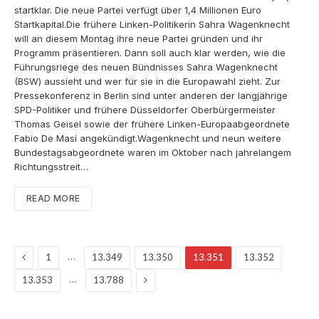
startklar. Die neue Partei verfügt über 1,4 Millionen Euro
Startkapital.Die frühere Linken-Politikerin Sahra Wagenknecht
will an diesem Montag ihre neue Partei gründen und ihr
Programm präsentieren. Dann soll auch klar werden, wie die
Führungsriege des neuen Bündnisses Sahra Wagenknecht
(BSW) aussieht und wer für sie in die Europawahl zieht. Zur
Pressekonferenz in Berlin sind unter anderen der langjährige
SPD-Politiker und frühere Düsseldorfer Oberbürgermeister
Thomas Geisel sowie der frühere Linken-Europaabgeordnete
Fabio De Masi angekündigt.Wagenknecht und neun weitere
Bundestagsabgeordnete waren im Oktober nach jahrelangem
Richtungsstreit…
READ MORE
Previous
…
1
13.349
13.350
13.351
13.352
Next
…
13.353
13.788